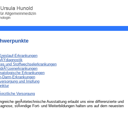
chwerpunkte
Kreislauf-Erkrankungen
ÃŸdiagnostik
tes und Stoffwechselerkrankungen
ddrÃ¼senerkrankungen
atologische Erkrankungen
-Darm-Erkrankungen
ersorgung und Impfung
nktur
¤rztliche Versorgung
greiche gerÃ¤tetechnische Ausstattung erlaubt uns eine differenzierte und
iagnose, stÃ¤ndige Fort- und Weiterbildungen halten uns auf dem neuesten