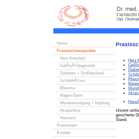
Home
Praxiss
Praxisschwerpunkte
Herz-Kreislauf
Herz-
GefÃ¤
GefÃ¤ÃŸdiagnostik
Diabe
Diabetes + Stoffwechsel
Schil
Rheum
SchilddrÃ¼se
Magen
Rheuma
Wundv
Akupu
Magen-Darm
HausÃ
Wundversorgung + Impfung
Akupunktur
Unsere umfan
gesicherte D
Hausarzt
Stand.
Praxisteam
Kontakt